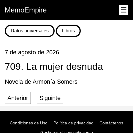
MemoEmpire
☰
Datos universales
Libros
7 de agosto de 2026
709. La mujer desnuda
Novela de Armonía Somers
Anterior
Siguinte
Condiciones de Uso
Política de privacidad
Contáctenos
Gestionar el consentimiento