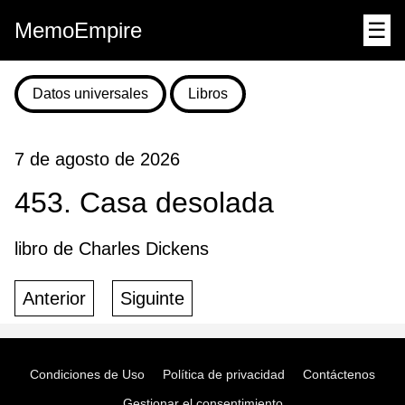
MemoEmpire
☰
Datos universales
Libros
7 de agosto de 2026
453. Casa desolada
libro de Charles Dickens
Anterior
Siguinte
Condiciones de Uso
Política de privacidad
Contáctenos
Gestionar el consentimiento