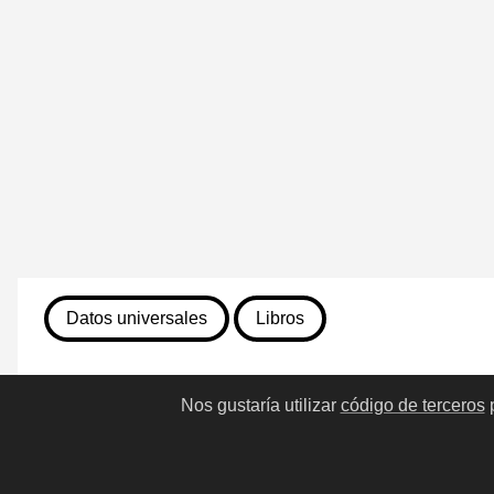
Datos universales
Libros
13 de julio de 2026
Nos gustaría utilizar
código de terceros
p
120. A sangre fría