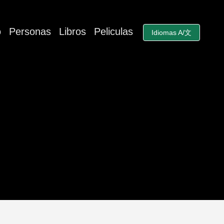
o
Personas
Libros
Peliculas
Idiomas A/文