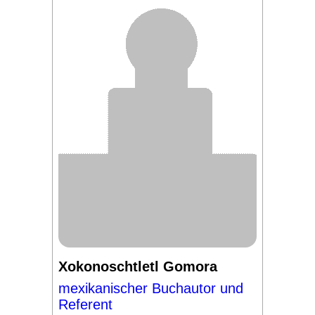
Xokonoschtletl Gomora
mexikanischer Buchautor und
Referent