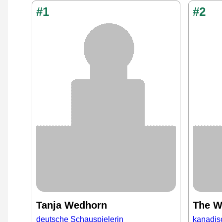
#1
#2
Tanja Wedhorn
The W
deutsche Schauspielerin
kanadis