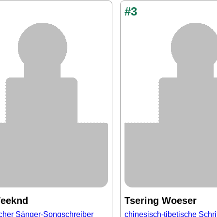
#3
eeknd
Tsering Woeser
cher Sänger-Songschreiber
chinesisch-tibetische Schrift