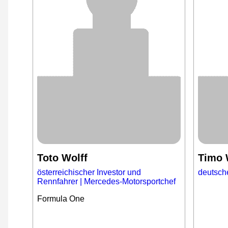
Toto Wolff
Timo 
österreichischer Investor und
deutsche
Rennfahrer | Mercedes-Motorsportchef
Formula One