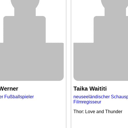
Werner
Taika Waititi
r Fußballspieler
neuseeländischer Schausp
Filmregisseur
Thor: Love and Thunder