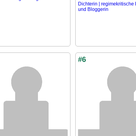
Dichterin | regimekritische
und Bloggerin
#6