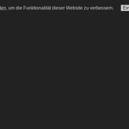
den,
um die Funktionalität dieser Website zu verbessern.
Ei
Williams
Teresa Weißbach
ikanischer Schauspieler
deutsche Schauspielerin
023)
einmal in Amerika
#15