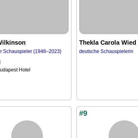
ilkinson
Thekla Carola Wied
er Schauspieler (1948–2023)
deutsche Schauspielerin
3
udapest Hotel
#9