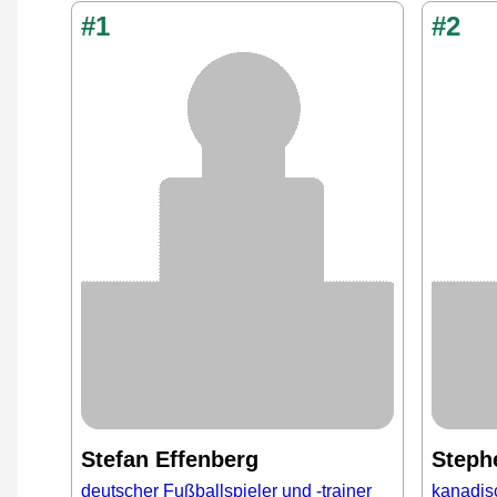
#1
#2
Stefan Effenberg
Steph
deutscher Fußballspieler und -trainer
kanadis