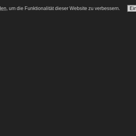
den,
um die Funktionalität dieser Website zu verbessern.
Ei
Göran Eriksson
Sanna Englund
scher Fußballtrainer
deutsche Schauspielerin
#15