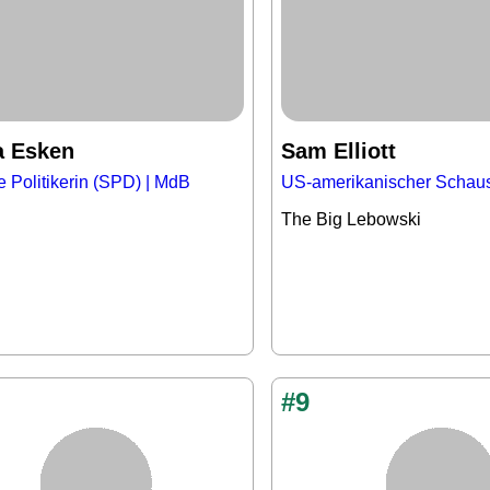
a Esken
Sam Elliott
 Politikerin (SPD) | MdB
US-amerikanischer Schaus
The Big Lebowski
#9