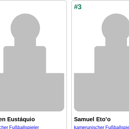
#3
en Eustáquio
Samuel Eto’o
cher Fußballspieler
kamerunischer Fußballspie