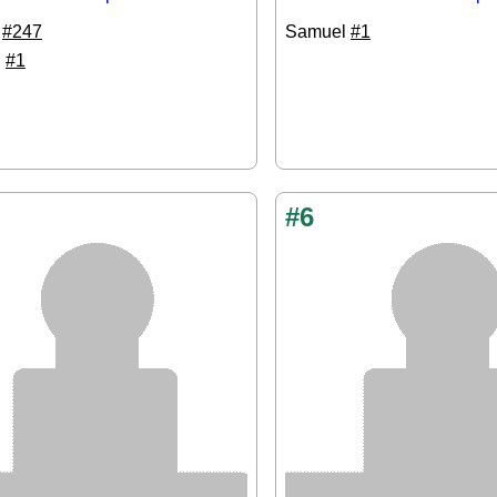
0
#247
Samuel
#1
n
#1
#6