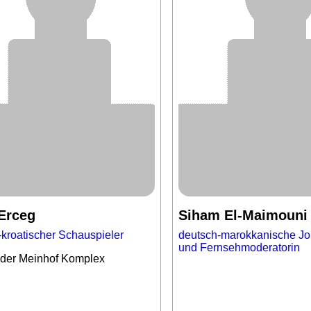
 Erceg
Siham El-Maimouni
-kroatischer Schauspieler
deutsch-marokkanische Jou
und Fernsehmoderatorin
der Meinhof Komplex