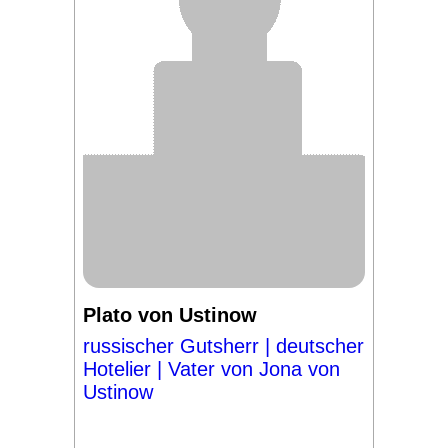
Plato von Ustinow
russischer Gutsherr | deutscher
Hotelier | Vater von Jona von
Ustinow