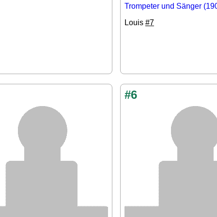
Trompeter und Sänger (19
Louis
#7
#6