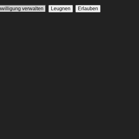
nwilligung verwalten
Leugnen
Erlauben
 UN-
henrechte