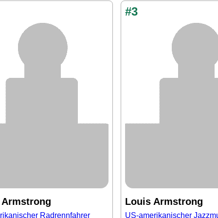
#3
 Armstrong
Louis Armstrong
ikanischer Radrennfahrer
US-amerikanischer Jazzmu