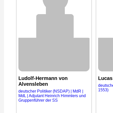
Ludolf-Hermann von
Lucas
Alvensleben
deutsch
1553)
deutscher Politiker (NSDAP) | MdR |
MdL | Adjutant Heinrich Himmlers und
Gruppenführer der SS