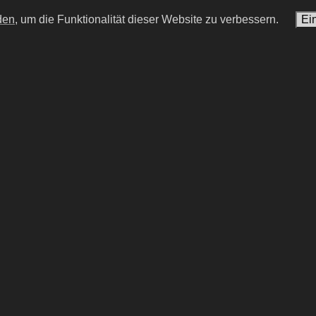
den,
um die Funktionalität dieser Website zu verbessern.
Ei
Aragonés
Louise Arbour
er Fußballspieler und -trainer
kanadische Richterin und
Hochkommissar für Mensc
0
#15