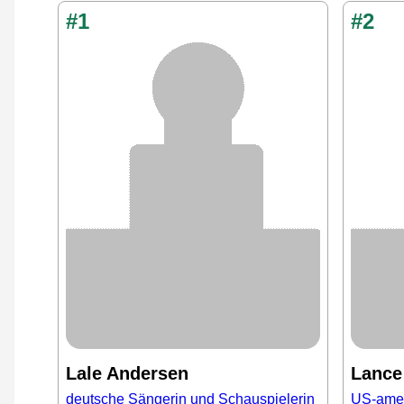
#1
#2
Lale Andersen
Lance
deutsche Sängerin und Schauspielerin
US-amer