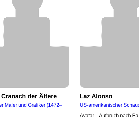
 Cranach der Ältere
Laz Alonso
er Maler und Grafiker (1472–
US-amerikanischer Schaus
Avatar – Aufbruch nach P