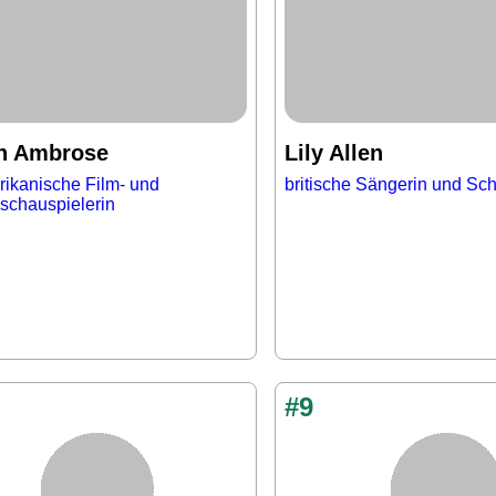
n Ambrose
Lily Allen
ikanische Film- und
britische Sängerin und Sch
schauspielerin
#9