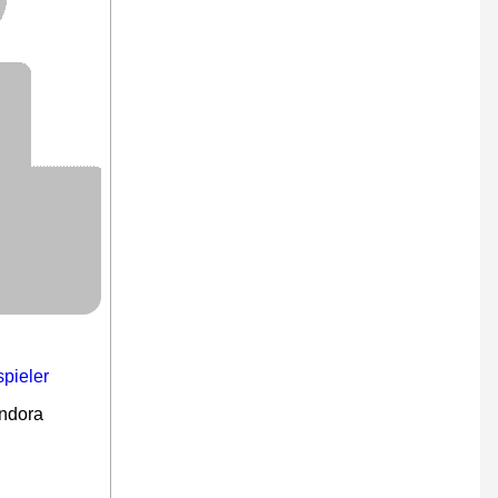
pieler
andora