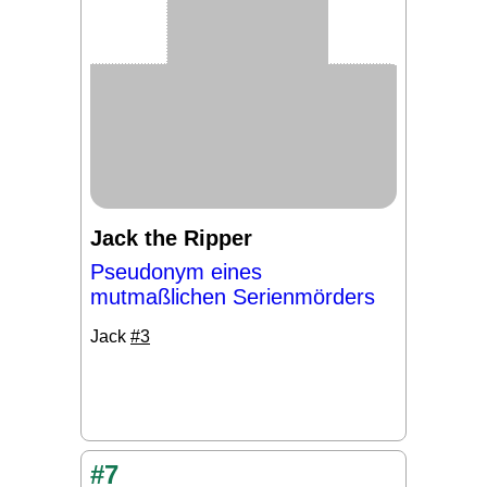
Jack the Ripper
Pseudonym eines
mutmaßlichen Serienmörders
Jack
#3
#7