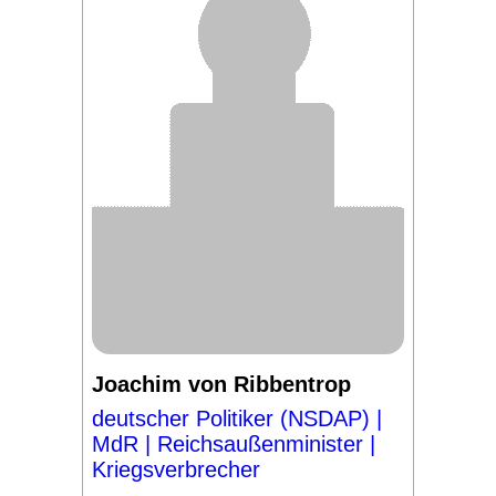
Joachim von Ribbentrop
deutscher Politiker (NSDAP) |
MdR | Reichsaußenminister |
Kriegsverbrecher