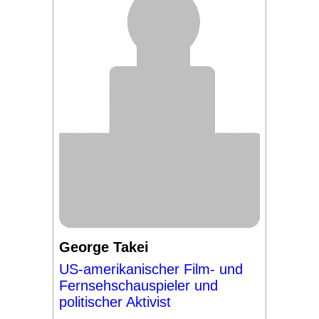
George Takei
US-amerikanischer Film- und
Fernsehschauspieler und
politischer Aktivist