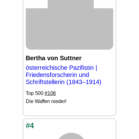
Bertha von Suttner
österreichische Pazifistin |
Friedensforscherin und
Schriftstellerin (1843–1914)
Top 500
#106
Die Waffen nieder!
#4