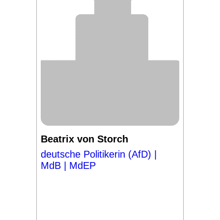
Beatrix von Storch
deutsche Politikerin (AfD) |
MdB | MdEP