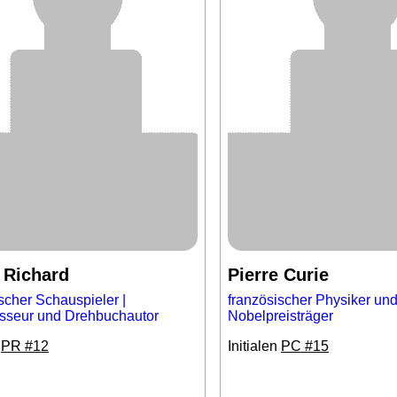
 Richard
Pierre Curie
scher Schauspieler |
französischer Physiker un
isseur und Drehbuchautor
Nobelpreisträger
n
PR #12
Initialen
PC #15