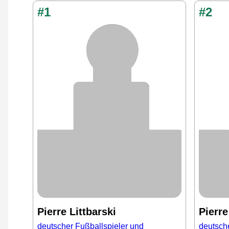
#1
#2
Pierre Littbarski
Pierr
deutscher Fußballspieler und
deutsch