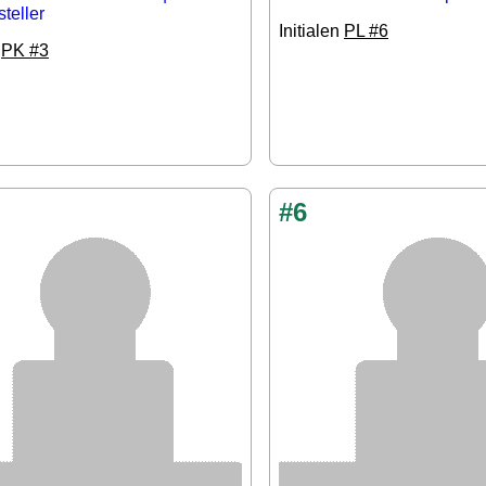
teller
Initialen
PL #6
n
PK #3
#6