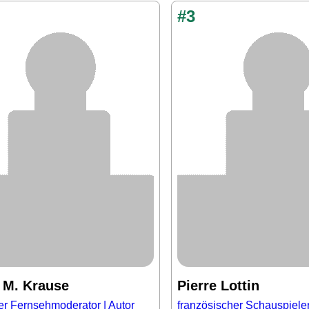
#3
e M. Krause
Pierre Lottin
er Fernsehmoderator | Autor
französischer Schauspiele