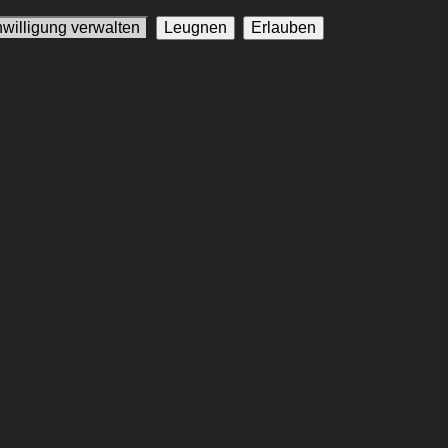
nwilligung verwalten
Leugnen
Erlauben
auspieler