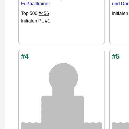
Fußballtrainer
und Dars
Top 500
#456
Initiale
Initialen
PL #1
#4
#5