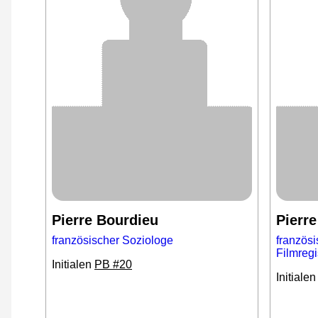
Pierre Bourdieu
Pierre
französischer Soziologe
französi
Filmreg
Initialen
PB #20
Initiale