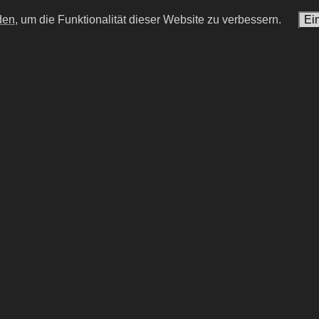
den,
um die Funktionalität dieser Website zu verbessern.
Ei
e Franckh
Pierre Kiwitt
r Schauspieler |
deutsch-französischer Sch
nsprecher | Regisseur |
Initialen
PK #26
onstrainer | Unternehmer und
n
PF #16
#15