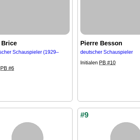
 Brice
Pierre Besson
ischer Schauspieler (1929–
deutscher Schauspieler
Initialen
PB #10
n
PB #6
#9