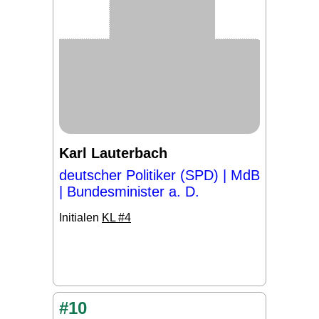
Karl Lauterbach
deutscher Politiker (SPD) | MdB
| Bundesminister a. D.
Initialen
KL #4
#10