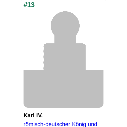
#13
Karl IV.
römisch-deutscher König und