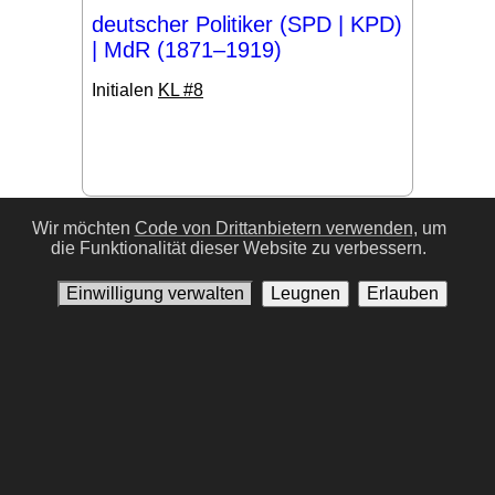
deutscher Politiker (SPD | KPD)
| MdR (1871–1919)
Initialen
KL #8
#17
Wir möchten
Code von Drittanbietern verwenden,
um
die Funktionalität dieser Website zu verbessern.
Einwilligung verwalten
Leugnen
Erlauben