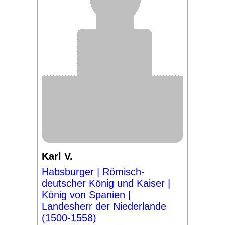
Karl V.
Habsburger | Römisch-
deutscher König und Kaiser |
König von Spanien |
Landesherr der Niederlande
(1500-1558)