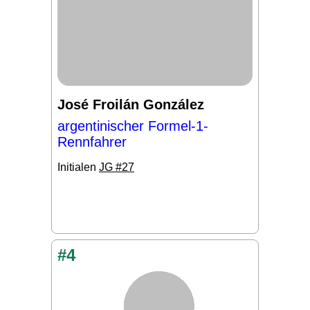
José Froilán González
argentinischer Formel-1-
Rennfahrer
Initialen
JG #27
#4