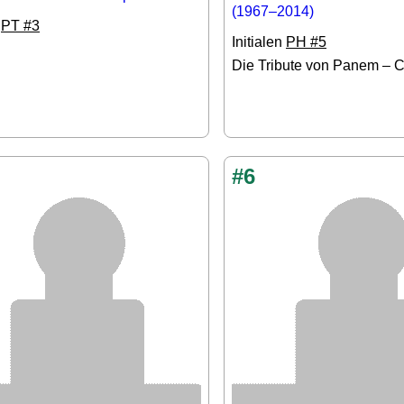
(1967–2014)
n
PT #3
Initialen
PH #5
Die Tribute von Panem – C
#6