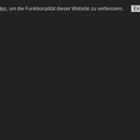
den,
um die Funktionalität dieser Website zu verbessern.
Ei
 Froissant
Philip Wiegratz
er Schauspieler
deutscher Schauspieler
n
PF #31
Initialen
PW #35
#15