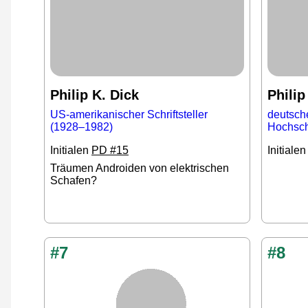
Philip K. Dick
Phili
US-amerikanischer Schriftsteller
deutsche
(1928–1982)
Hochsch
Initialen
PD #15
Initiale
Träumen Androiden von elektrischen
Schafen?
#7
#8