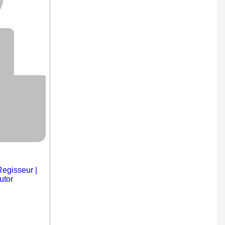
Regisseur |
utor