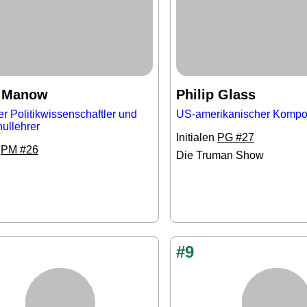
p Manow
Philip Glass
r Politikwissenschaftler und
US-amerikanischer Kompo
ullehrer
Initialen
PG #27
n
PM #26
Die Truman Show
#9