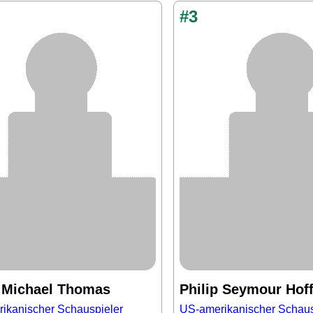
#3
p Michael Thomas
Philip Seymour Hof
ikanischer Schauspieler
US-amerikanischer Schaus