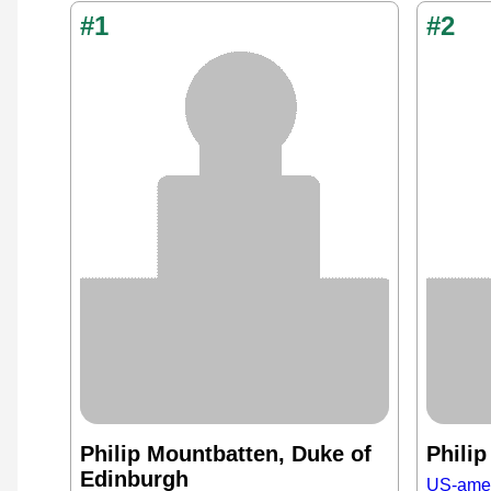
#1
#2
Philip Mountbatten, Duke of
Phili
Edinburgh
US-amer