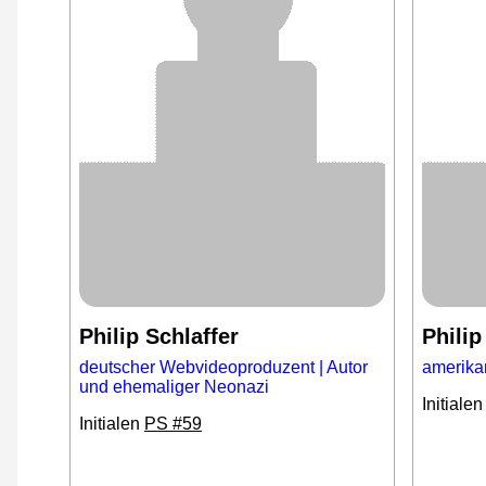
Philip Schlaffer
Philip
deutscher Webvideoproduzent | Autor
amerikan
und ehemaliger Neonazi
Initiale
Initialen
PS #59