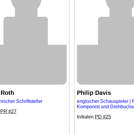
 Roth
Philip Davis
ischer Schriftsteller
englischer Schauspieler | 
Komponist und Drehbucha
n
PR #27
Initialen
PD #25