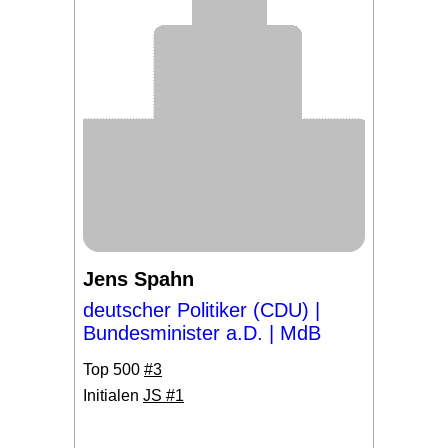
Jens Spahn
deutscher Politiker (CDU) |
Bundesminister a.D. | MdB
Top 500
#3
Initialen
JS #1