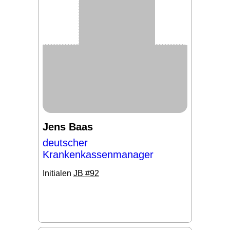
Jens Baas
deutscher
Krankenkassenmanager
Initialen
JB #92