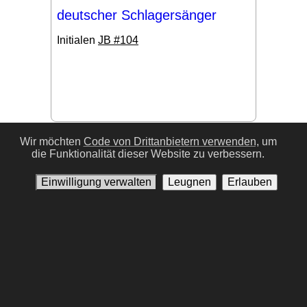
deutscher Schlagersänger
Initialen
JB #104
#17
Wir möchten
Code von Drittanbietern verwenden,
um
die Funktionalität dieser Website zu verbessern.
Einwilligung verwalten
Leugnen
Erlauben