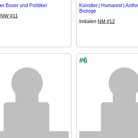
er Boxer und Politiker
Künstler | Humanist | Anth
Biologe
n
NW #11
Initialen
NM #12
#6