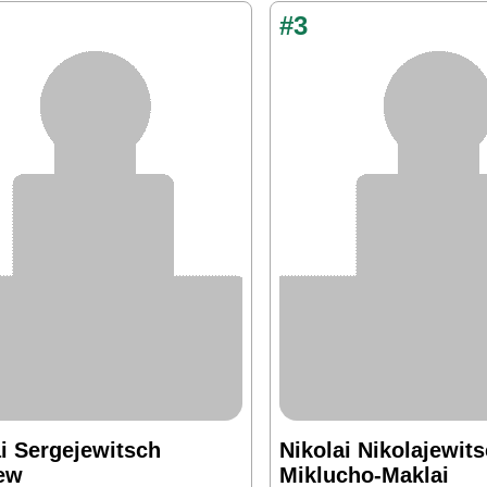
#3
ai Sergejewitsch
Nikolai Nikolajewit
ew
Miklucho-Maklai