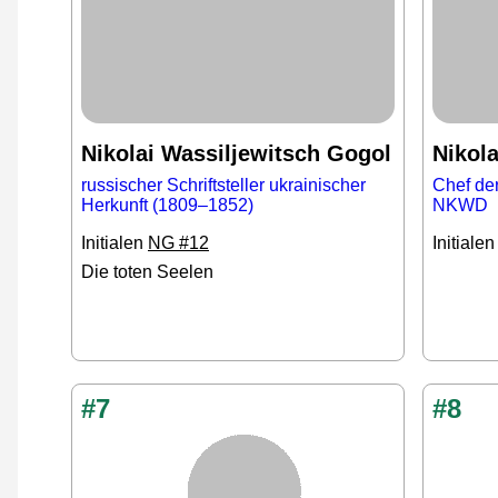
Nikolai Wassiljewitsch Gogol
Nikol
russischer Schriftsteller ukrainischer
Chef de
Herkunft (1809–1852)
NKWD
Initialen
NG #12
Initiale
Die toten Seelen
#7
#8