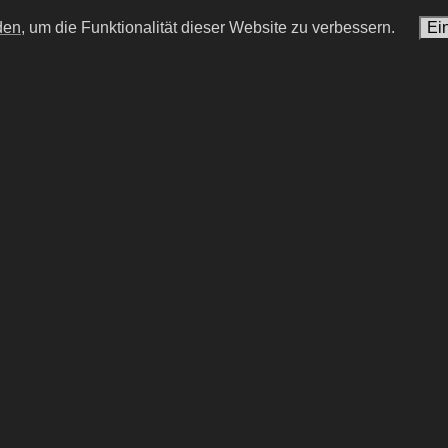
den,
um die Funktionalität dieser Website zu verbessern.
Ei
ai Fomin
Nikolai Nikolajewit
Romanow
cher Chefingenieur im Kernkraft
obyl
russischer General aus der
Zarenfamilie der Romano
n
NF #36
Initialen
NR #56
#15