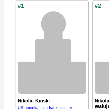
#1
#2
Nikolai Kinski
Nikol
Waluj
US-amerikanisch-französischer