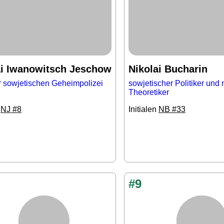
ai Iwanowitsch Jeschow
Nikolai Bucharin
r sowjetischen Geheimpolizei
sowjetischer Politiker und 
Theoretiker
n
NJ #8
Initialen
NB #33
#9