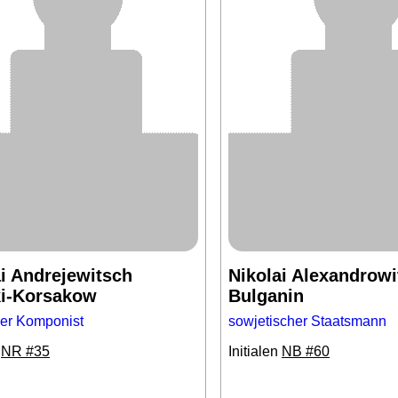
ai Andrejewitsch
Nikolai Alexandrowi
i-Korsakow
Bulganin
her Komponist
sowjetischer Staatsmann
n
NR #35
Initialen
NB #60