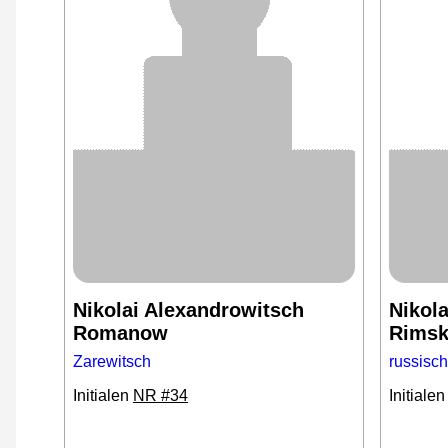
Nikolai Alexandrowitsch
Nikol
Romanow
Rimsk
Zarewitsch
russisc
Initialen
NR #34
Initiale