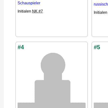
Schauspieler
russisch
Initialen
NK #7
Initiale
#4
#5