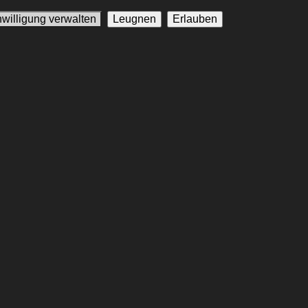
nwilligung verwalten
Leugnen
Erlauben
sch
w