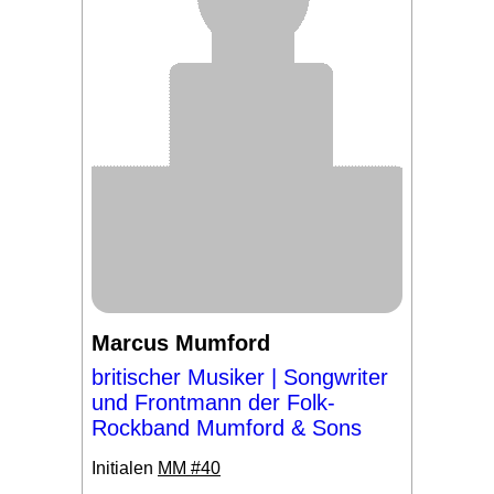
Marcus Mumford
britischer Musiker | Songwriter
und Frontmann der Folk-
Rockband Mumford & Sons
Initialen
MM #40