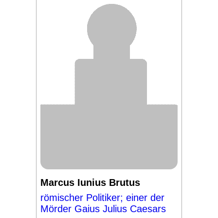
Marcus Iunius Brutus
römischer Politiker; einer der
Mörder Gaius Julius Caesars