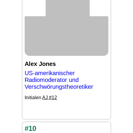
Alex Jones
US-amerikanischer
Radiomoderator und
Verschwörungstheoretiker
Initialen
AJ #12
#10