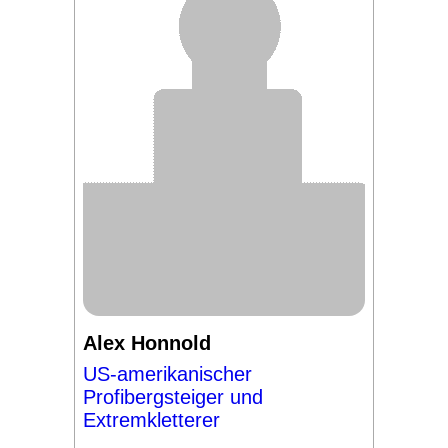
Alex Honnold
US-amerikanischer
Profibergsteiger und
Extremkletterer