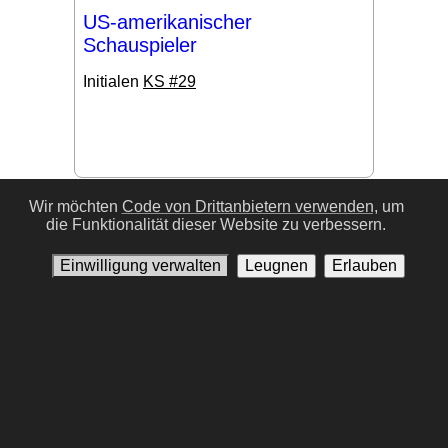
US-amerikanischer
Schauspieler
Initialen
KS #29
#17
Wir möchten
Code von Drittanbietern verwenden,
um
die Funktionalität dieser Website zu verbessern.
Einwilligung verwalten
Leugnen
Erlauben