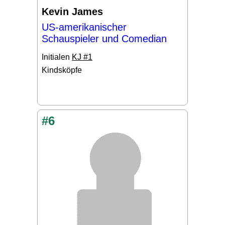
Kevin James
US-amerikanischer
Schauspieler und Comedian
Initialen
KJ #1
Kindsköpfe
#6