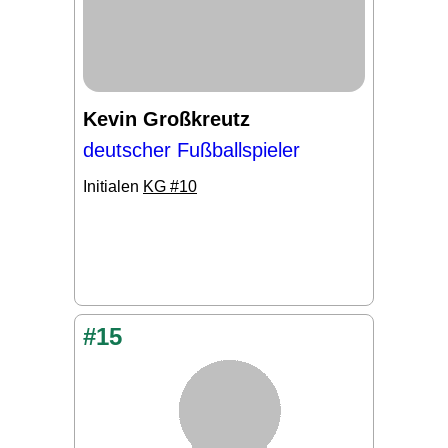
Kevin Großkreutz
deutscher Fußballspieler
Initialen
KG #10
#15