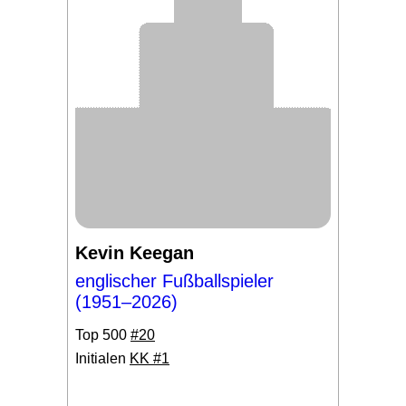
Kevin Keegan
englischer Fußballspieler
(1951–2026)
Top 500
#20
Initialen
KK #1