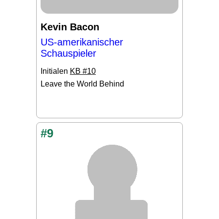
Kevin Bacon
US-amerikanischer
Schauspieler
Initialen
KB #10
Leave the World Behind
#9