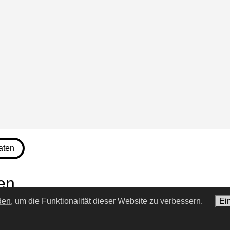
aten
en
den,
um die Funktionalität dieser Website zu verbessern.
Ei
meistgesuchten Personen im Web