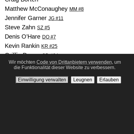
Matthew McConaughey
MM #8
Jennifer Garner
JG #11
Steve Zahn
SZ #5
Denis O’Hare
DO #7
Kevin Rankin
KR #25
Griffin Dunne
GD #24
Wir möchten
Code von Drittanbietern verwenden,
um
Michael O’Neill
MO #56
die Funktionalität dieser Website zu verbessern.
Dallas Roberts
DR #90
Einwilligung verwalten
Leugnen
Erlauben
Vorherige
Nächste
Nutzungsbedingungen
Datenschutz-Bestimmungen
Kontaktiere uns
Einwilligung verwalten