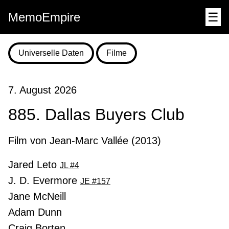
MemoEmpire
☰
Universelle Daten
Filme
7. August 2026
885. Dallas Buyers Club
Film von Jean-Marc Vallée (2013)
Jared Leto
JL #4
J. D. Evermore
JE #157
Jane McNeill
Adam Dunn
Craig Borten