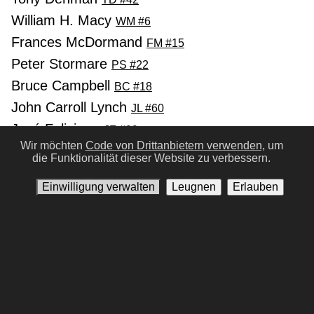
William H. Macy
WM #6
Frances McDormand
FM #15
Peter Stormare
PS #22
Bruce Campbell
BC #18
John Carroll Lynch
JL #60
José Feliciano
JF #99
Wir möchten
Code von Drittanbietern verwenden,
um
Melissa Peterman
MP #131
die Funktionalität dieser Website zu verbessern.
Harve Presnell
HP #85
Einwilligung verwalten
Leugnen
Erlauben
Vorherige
Nächste
Nutzungsbedingungen
Datenschutz-Bestimmungen
Kontaktiere uns
Einwilligung verwalten