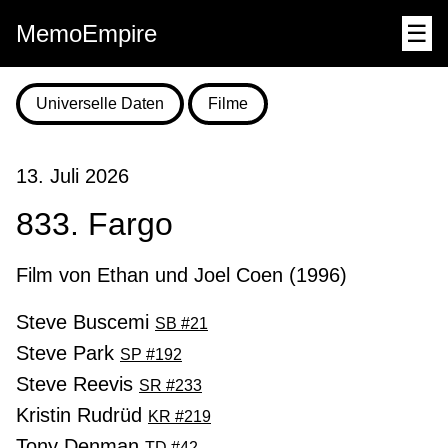
MemoEmpire
☰
Universelle Daten
Filme
13. Juli 2026
833. Fargo
Film von Ethan und Joel Coen (1996)
Steve Buscemi
SB #21
Steve Park
SP #192
Steve Reevis
SR #233
Kristin Rudrüd
KR #219
Tony Denman
TD #42