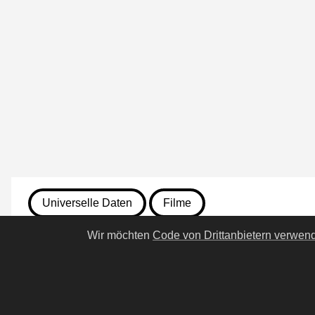
Universelle Daten
Filme
Wir möchten
Code von Drittanbietern verwen
7. August 2026
746. Zoomania 2