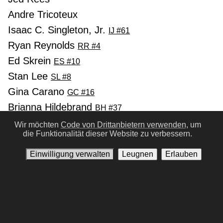
Andre Tricoteux
Isaac C. Singleton, Jr.
IJ #61
Ryan Reynolds
RR #4
Ed Skrein
ES #10
Stan Lee
SL #8
Gina Carano
GC #16
Brianna Hildebrand
BH #37
T. J. Miller
TM #88
Wir möchten
Code von Drittanbietern verwenden,
um
die Funktionalität dieser Website zu verbessern.
Leslie Uggams
LU #12
Stefan Kapičić
SK #190
Einwilligung verwalten
Leugnen
Erlauben
Vorherige
Nächste
Nutzungsbedingungen
Datenschutz-Bestimmungen