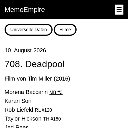
MemoEmpire
☰
Universelle Daten
Filme
10. August 2026
708. Deadpool
Film von Tim Miller (2016)
Morena Baccarin
MB #3
Karan Soni
Rob Liefeld
RL #120
Taylor Hickson
TH #180
Jed Rees