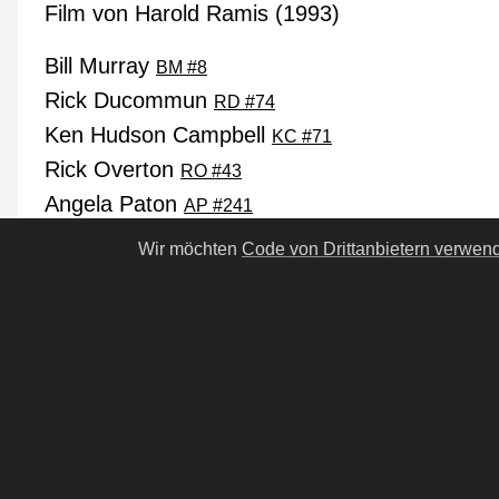
Film von Harold Ramis (1993)
Bill Murray
BM #8
Rick Ducommun
RD #74
Ken Hudson Campbell
KC #71
Rick Overton
RO #43
Angela Paton
AP #241
Marita Geraghty
Wir möchten
Code von Drittanbietern verwen
Robin Duke
Andie MacDowell
AM #22
Harold Ramis
HR #10
Michael Shannon
MS #74
Willie Garson
WG #9
Chris Elliott
CE #17
Stephen Tobolowsky
ST #38