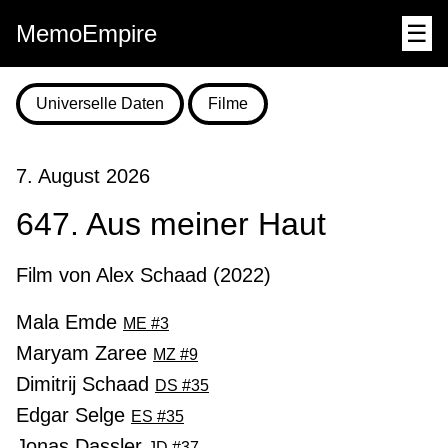
MemoEmpire
☰
Universelle Daten
Filme
7. August 2026
647. Aus meiner Haut
Film von Alex Schaad (2022)
Mala Emde
ME #3
Maryam Zaree
MZ #9
Dimitrij Schaad
DS #35
Edgar Selge
ES #35
Jonas Dassler
JD #37