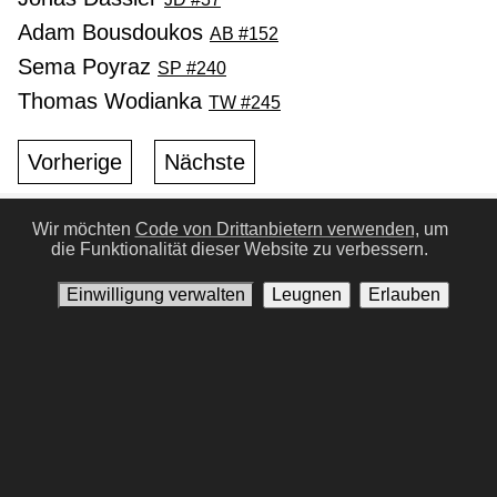
Adam Bousdoukos
AB #152
Sema Poyraz
SP #240
Thomas Wodianka
TW #245
Vorherige
Nächste
Wir möchten
Code von Drittanbietern verwenden,
um
die Funktionalität dieser Website zu verbessern.
Nutzungsbedingungen
Datenschutz-Bestimmungen
Kontaktiere uns
Einwilligung verwalten
Einwilligung verwalten
Leugnen
Erlauben