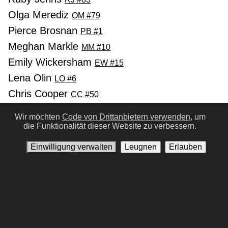
Olga Merediz
OM #79
Pierce Brosnan
PB #1
Meghan Markle
MM #10
Emily Wickersham
EW #15
Lena Olin
LO #6
Chris Cooper
CC #50
Martha Plimpton
MP #49
Wir möchten
Code von Drittanbietern verwenden,
um
Peyton List
die Funktionalität dieser Website zu verbessern.
PL #24
Emilie de Ravin
ER #34
Einwilligung verwalten
Leugnen
Erlauben
Vorherige
Nächste
Nutzungsbedingungen
Datenschutz-Bestimmungen
Kontaktiere uns
Einwilligung verwalten