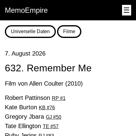
MemoEmpire
☰
Universelle Daten
Filme
7. August 2026
632. Remember Me
Film von Allen Coulter (2010)
Robert Pattinson
RP #1
Kate Burton
KB #76
Gregory Jbara
GJ #50
Tate Ellington
TE #57
Ruby Jerins
RJ #83