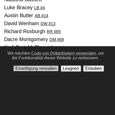
Luke Bracey
LB #4
Austin Butler
AB #14
David Wenham
DW #13
Richard Roxburgh
RR #85
Dacre Montgomery
DM #68
Kodi Smit-McPhee
KS #114
Wir möchten
Code von Drittanbietern verwenden,
um
Xavier Samuel
XS #6
die Funktionalität dieser Website zu verbessern.
Olivia DeJonge
OD #14
Einwilligung verwalten
Leugnen
Erlauben
Vorherige
Nächste
Nutzungsbedingungen
Datenschutz-Bestimmungen
Kontaktiere uns
Einwilligung verwalten