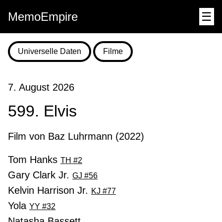
MemoEmpire
☰
Universelle Daten
Filme
7. August 2026
599. Elvis
Film von Baz Luhrmann (2022)
Tom Hanks
TH #2
Gary Clark Jr.
GJ #56
Kelvin Harrison Jr.
KJ #77
Yola
YY #32
Natasha Bassett