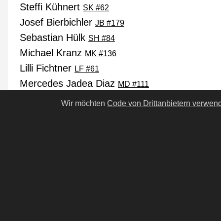
Steffi Kühnert
SK #62
Josef Bierbichler
JB #179
Sebastian Hülk
SH #84
Michael Kranz
MK #136
Lilli Fichtner
LF #61
Mercedes Jadea Diaz
MD #111
Stephanie Amarell
SA #98
Wir möchten
Code von Drittanbietern verwen
Klaus Manchen
KM #113
Leonard Proxauf
LP #99
Janina Fautz
JF #7
Thibault Sérié
TS #236
Levin Henning
LH #156
Marisa Growaldt
Kai-Peter Malina
Gary Bestla