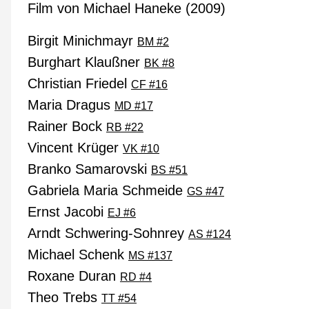
Film von Michael Haneke (2009)
Birgit Minichmayr
BM #2
Burghart Klaußner
BK #8
Christian Friedel
CF #16
Maria Dragus
MD #17
Rainer Bock
RB #22
Vincent Krüger
VK #10
Branko Samarovski
BS #51
Gabriela Maria Schmeide
GS #47
Ernst Jacobi
EJ #6
Arndt Schwering-Sohnrey
AS #124
Michael Schenk
MS #137
Roxane Duran
RD #4
Theo Trebs
TT #54