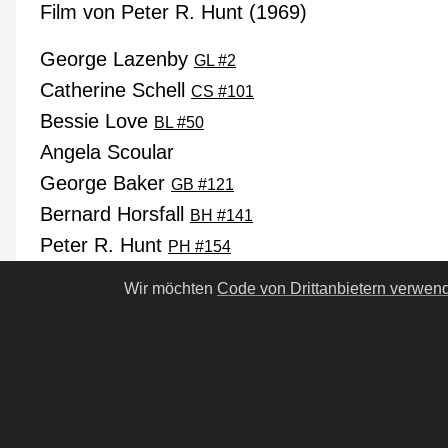
Film von Peter R. Hunt (1969)
George Lazenby
GL #2
Catherine Schell
CS #101
Bessie Love
BL #50
Angela Scoular
George Baker
GB #121
Bernard Horsfall
BH #141
Peter R. Hunt
PH #154
Julie Ege
Wir möchten
Code von Drittanbietern verwen
Anouska Hempel
Robert Rietti
Diana Rigg
DR #5
Telly Savalas
TS #20
Ilse Steppat
IS #17