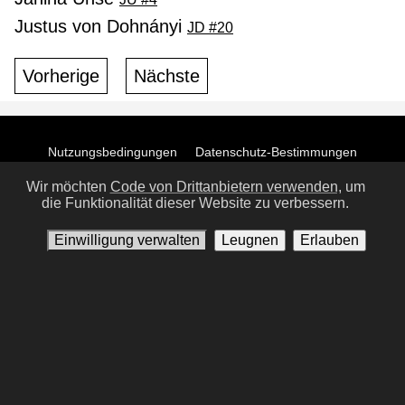
Justus von Dohnányi
JD #20
Vorherige
Nächste
Nutzungsbedingungen
Datenschutz-Bestimmungen
Kontaktiere uns
Einwilligung verwalten
Wir möchten
Code von Drittanbietern verwenden,
um
die Funktionalität dieser Website zu verbessern.
Einwilligung verwalten
Leugnen
Erlauben