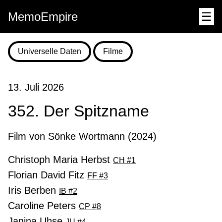
MemoEmpire
☰
Universelle Daten
Filme
13. Juli 2026
352. Der Spitzname
Film von Sönke Wortmann (2024)
Christoph Maria Herbst
CH #1
Florian David Fitz
FF #3
Iris Berben
IB #2
Caroline Peters
CP #8
Janina Uhse
JU #4