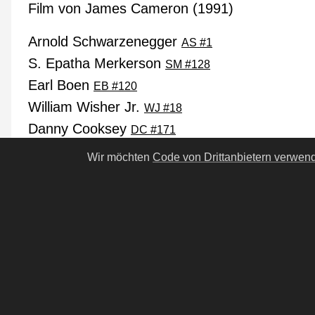
Film von James Cameron (1991)
Arnold Schwarzenegger
AS #1
S. Epatha Merkerson
SM #128
Earl Boen
EB #120
William Wisher Jr.
WJ #18
Danny Cooksey
DC #171
Michael Edwards
ME #165
Wir möchten
Code von Drittanbietern verwen
Cástulo Guerra
Linda Hamilton
LH #9
Edward Furlong
EF #6
Robert Patrick
RP #15
Michael Biehn
MB #61
Xander Berkeley
XB #2
Nikki Cox
NC #13