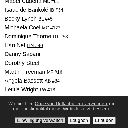
Mabel Cadena
MC #81
Isaac de Bankolé
IB #34
Becky Lynch
BL #45
Michaela Coel
MC #122
Dominique Thorne
DT #53
Hari Nef
HN #40
Danny Sapani
Dorothy Steel
Martin Freeman
MF #16
Angela Bassett
AB #34
Letitia Wright
LW #13
Florence Kasumba
FK #16
Wir möchten
Code von Drittanbietern verwenden,
um
Daniel Kaluuya
DK #29
die Funktionalität dieser Website zu verbessern.
Kamaru Usman
KU #4
Einwilligung verwalten
Leugnen
Erlauben
Lake Bell
LB #64