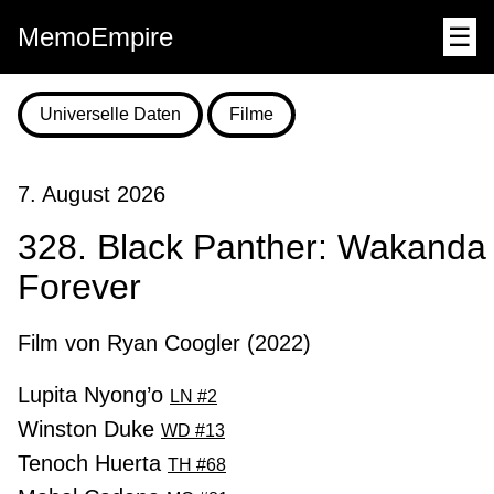
MemoEmpire
☰
Universelle Daten
Filme
7. August 2026
328. Black Panther: Wakanda
Forever
Film von Ryan Coogler (2022)
Lupita Nyong’o
LN #2
Winston Duke
WD #13
Tenoch Huerta
TH #68