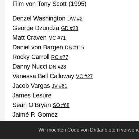
Film von Tony Scott (1995)
Denzel Washington
DW #2
George Dzundza
GD #28
Matt Craven
MC #71
Daniel von Bargen
DB #115
Rocky Carroll
RC #77
Danny Nucci
DN #28
Vanessa Bell Calloway
VC #27
Jacob Vargas
JV #61
James Lesure
Sean O’Bryan
SO #68
Jaimé P. Gomez
Gene Hackman
GH #3
Wir möchten
Code von Drittanbietern verwen
Eric Bruskotter