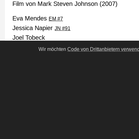
Film von Mark Steven Johnson (2007)
Eva Mendes
EM #7
Jessica Napier
JN #91
Joel Tobeck
Richard Ian Cox
Wir möchten
Code von Drittanbietern verwen
Nicolas Cage
NC #2
Sam Elliott
SE #3
Rebel Wilson
RW #14
Wes Bentley
WB #10
Peter Fonda
PF #11
Brett Cullen
BC #25
Donal Logue
DL #26
Matt Long
ML #160