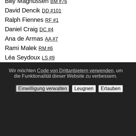
Billy Magnussen
BM #76
David Dencik
DD #101
Ralph Fiennes
RF #1
Daniel Craig
DC #4
Ana de Armas
AA #7
Rami Malek
RM #6
Léa Seydoux
LS #9
Ben Whishaw
BW #8
Wir möchten
Code von Drittanbietern verwenden,
um
Naomie Harris
die Funktionalität dieser Website zu verbessern.
NH #10
Jeffrey Wright
JW #28
Einwilligung verwalten
Leugnen
Erlauben
Vorherige
Nächste
Nutzungsbedingungen
Datenschutz-Bestimmungen