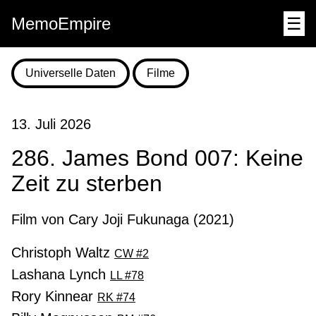
MemoEmpire
☰
Universelle Daten
Filme
13. Juli 2026
286. James Bond 007: Keine
Zeit zu sterben
Film von Cary Joji Fukunaga (2021)
Christoph Waltz
CW #2
Lashana Lynch
LL #78
Rory Kinnear
RK #74