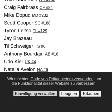
Craig Fairbrass
CF #84
Mike Dopud
MD #232
Scott Cooper
SC #188
Tyron Leitso
TL #129
Jay Brazeau
Til Schweiger
TS #6
Anthony Bourdain
AB #16
Udo Kier
UK #4
Natalia Avelon
NA #6
Emmanuelle Vaugier
EV #7
Wir möchten
Code von Drittanbietern verwenden,
um
die Funktionalität dieser Website zu verbessern.
Clint Howard
CH #38
Don S. Davis
DD #54
Einwilligung verwalten
Leugnen
Erlauben
Michael Paré
MP #56