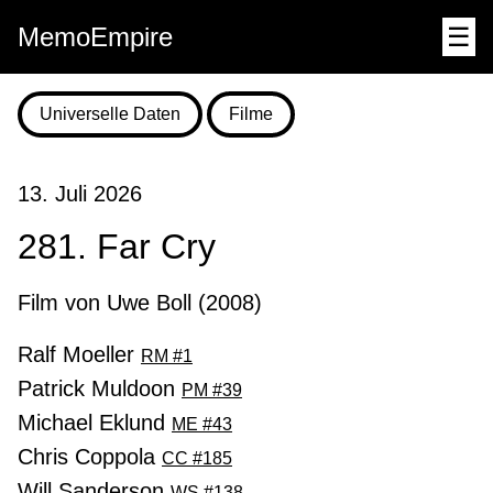
MemoEmpire
☰
Universelle Daten
Filme
13. Juli 2026
281. Far Cry
Film von Uwe Boll (2008)
Ralf Moeller
RM #1
Patrick Muldoon
PM #39
Michael Eklund
ME #43
Chris Coppola
CC #185
Will Sanderson
WS #138