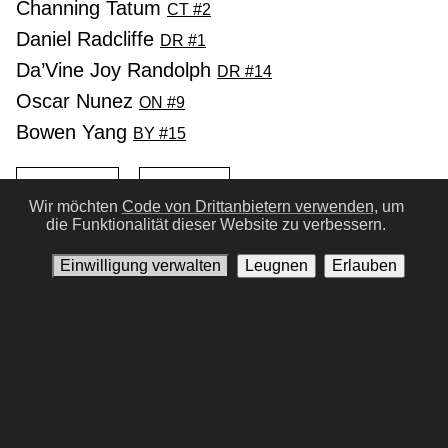
Channing Tatum
CT #2
Daniel Radcliffe
DR #1
Da’Vine Joy Randolph
DR #14
Oscar Nunez
ON #9
Bowen Yang
BY #15
Vorherige
Nächste
Wir möchten
Code von Drittanbietern verwenden,
um
die Funktionalität dieser Website zu verbessern.
Einwilligung verwalten
Leugnen
Erlauben
Nutzungsbedingungen
Datenschutz-Bestimmungen
Kontaktiere uns
Einwilligung verwalten