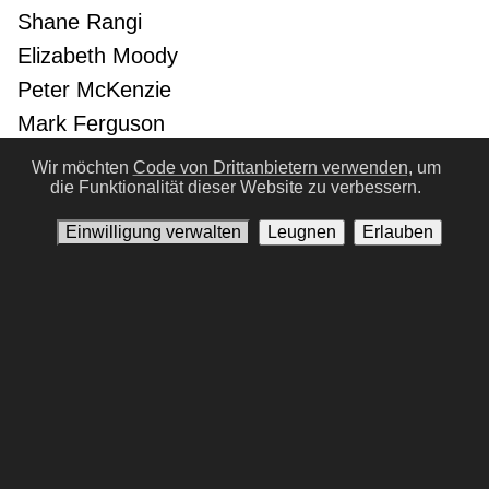
Shane Rangi
Elizabeth Moody
Peter McKenzie
Mark Ferguson
Ian McKellen
IM #3
Wir möchten
Code von Drittanbietern verwenden,
um
die Funktionalität dieser Website zu verbessern.
Ian Mune
Sean Bean
SB #8
Einwilligung verwalten
Leugnen
Erlauben
Liv Tyler
LT #2
Viggo Mortensen
VM #4
Cate Blanchett
CB #7
Elijah Wood
EW #3
John Rhys-Davies
JR #8
Vorherige
Nächste