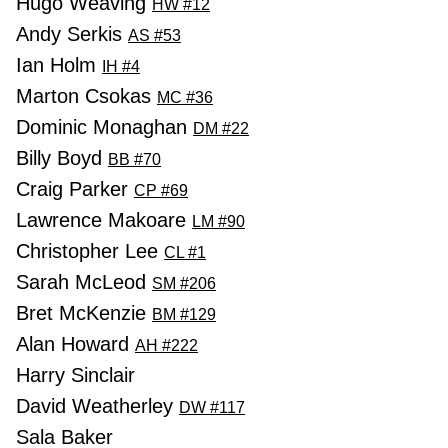
Hugo Weaving
HW #12
Andy Serkis
AS #53
Ian Holm
IH #4
Marton Csokas
MC #36
Dominic Monaghan
DM #22
Billy Boyd
BB #70
Craig Parker
CP #69
Lawrence Makoare
LM #90
Christopher Lee
CL #1
Sarah McLeod
SM #206
Bret McKenzie
BM #129
Alan Howard
AH #222
Harry Sinclair
David Weatherley
DW #117
Sala Baker