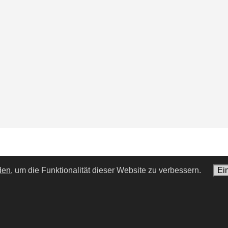
den,
um die Funktionalität dieser Website zu verbessern.
Ei
alance erschoß