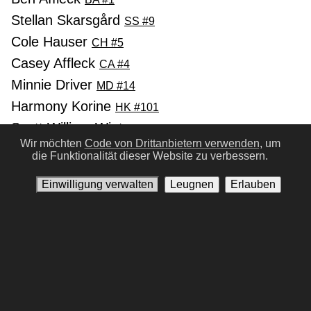
Stellan Skarsgård
SS #9
Cole Hauser
CH #5
Casey Affleck
CA #4
Minnie Driver
MD #14
Harmony Korine
HK #101
Scott William Winters
SW #212
Wir möchten
Code von Drittanbietern verwenden,
um
die Funktionalität dieser Website zu verbessern.
Vorherige
Nächste
Einwilligung verwalten
Leugnen
Erlauben
Nutzungsbedingungen
Datenschutz-Bestimmungen
Kontaktiere uns
Einwilligung verwalten