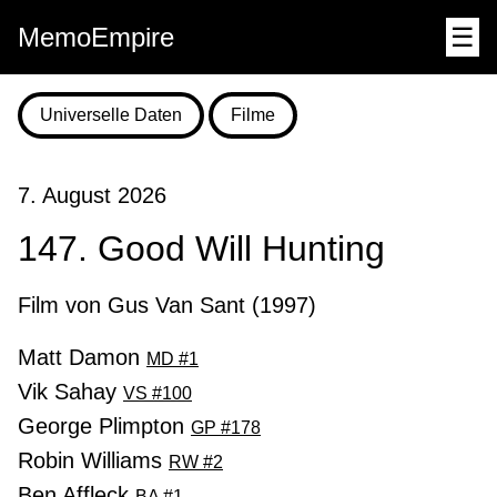
MemoEmpire
☰
Universelle Daten
Filme
7. August 2026
147. Good Will Hunting
Film von Gus Van Sant (1997)
Matt Damon
MD #1
Vik Sahay
VS #100
George Plimpton
GP #178
Robin Williams
RW #2
Ben Affleck
BA #1