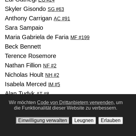
Skyler Gisondo
SG #63
Anthony Carrigan
AC #91
Sara Sampaio
Maria Gabriela de Faria
MF #199
Beck Bennett
Terence Rosemore
Nathan Fillion
NF #2
Nicholas Hoult
NH #2
Isabela Merced
IM #5
Alan Tudyk
AT #8
David Corenswet
Wir möchten
Code von Drittanbietern verwenden,
um
DC #14
die Funktionalität dieser Website zu verbessern.
Rachel Brosnahan
RB #30
Einwilligung verwalten
Leugnen
Erlauben
Pruitt Taylor Vince
PV #8
Wendell Pierce
WP #16