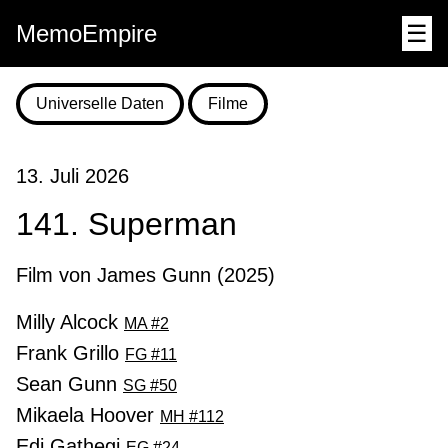
MemoEmpire
☰
Universelle Daten
Filme
13. Juli 2026
141. Superman
Film von James Gunn (2025)
Milly Alcock
MA #2
Frank Grillo
FG #11
Sean Gunn
SG #50
Mikaela Hoover
MH #112
Edi Gathegi
EG #24