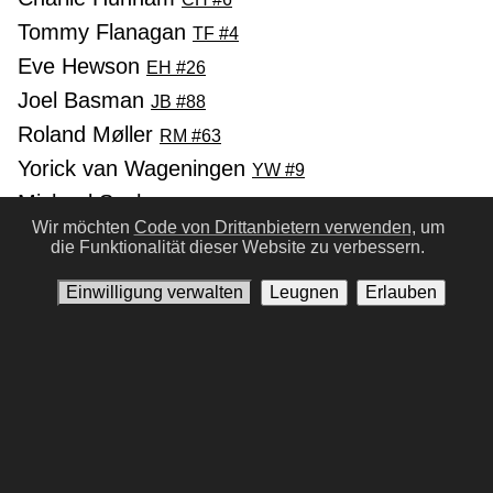
Tommy Flanagan
TF #4
Eve Hewson
EH #26
Joel Basman
JB #88
Roland Møller
RM #63
Yorick van Wageningen
YW #9
Michael Socha
Wir möchten
Code von Drittanbietern verwenden,
um
Luka Peroš
LP #102
die Funktionalität dieser Website zu verbessern.
Einwilligung verwalten
Leugnen
Erlauben
Vorherige
Nächste
Nutzungsbedingungen
Datenschutz-Bestimmungen
Kontaktiere uns
Einwilligung verwalten