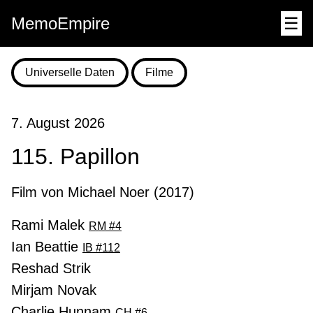
MemoEmpire
☰
Universelle Daten
Filme
7. August 2026
115. Papillon
Film von Michael Noer (2017)
Rami Malek
RM #4
Ian Beattie
IB #112
Reshad Strik
Mirjam Novak
Charlie Hunnam
CH #6