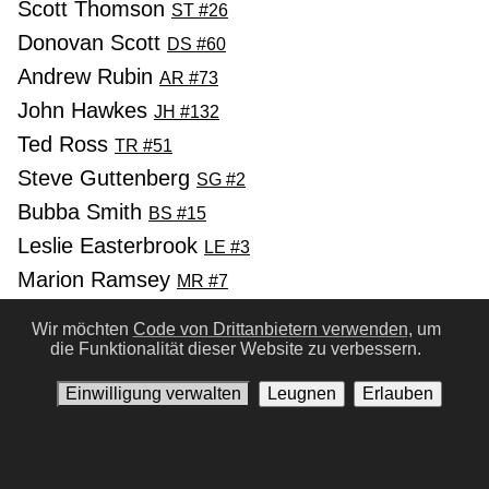
Scott Thomson
ST #26
Donovan Scott
DS #60
Andrew Rubin
AR #73
John Hawkes
JH #132
Ted Ross
TR #51
Steve Guttenberg
SG #2
Bubba Smith
BS #15
Leslie Easterbrook
LE #3
Marion Ramsey
MR #7
G. W. Bailey
GB #6
Wir möchten
Code von Drittanbietern verwenden,
um
Michael Winslow
die Funktionalität dieser Website zu verbessern.
MW #10
George Gaynes
GG #10
Einwilligung verwalten
Leugnen
Erlauben
Kim Cattrall
KC #5
Vorherige
Nächste