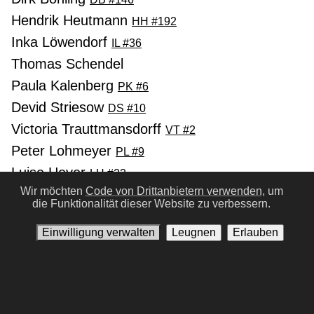
Hendrik Heutmann
HH #192
Inka Löwendorf
IL #36
Thomas Schendel
Paula Kalenberg
PK #6
Devid Striesow
DS #10
Victoria Trauttmansdorff
VT #2
Peter Lohmeyer
PL #9
Luise Heyer
LH #23
Wir möchten
Code von Drittanbietern verwenden,
um
Kai Wiesinger
KW #19
die Funktionalität dieser Website zu verbessern.
Hedi Kriegeskotte
HK #38
Einwilligung verwalten
Leugnen
Erlauben
Christian Redl
CR #25
Vorherige
Nächste