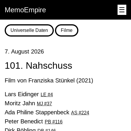
MemoEmpire
☰
Universelle Daten
Filme
7. August 2026
101. Nahschuss
Film von Franziska Stünkel (2021)
Lars Eidinger
LE #4
Moritz Jahn
MJ #37
Ada Philine Stappenbeck
AS #224
Peter Benedict
PB #116
Dirk Böhling
DB #146