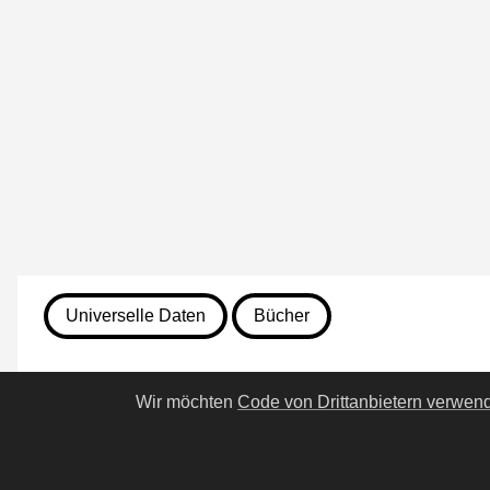
Universelle Daten
Bücher
7. August 2026
Wir möchten
Code von Drittanbietern verwen
98. Das Bildnis des Dorian 