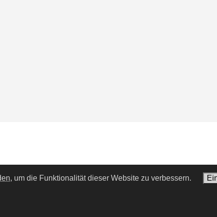
den,
um die Funktionalität dieser Website zu verbessern.
Ei
Gray