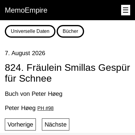
MemoEmpire
☰
Universelle Daten
Bücher
7. August 2026
824. Fräulein Smillas Gespür
für Schnee
Buch von Peter Høeg
Peter Høeg
PH #98
Vorherige
Nächste