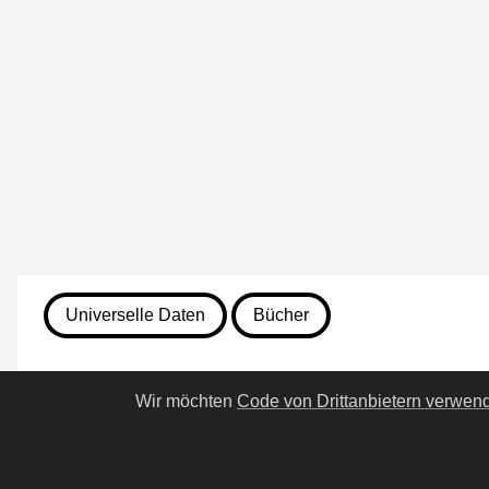
Universelle Daten
Bücher
7. August 2026
Wir möchten
Code von Drittanbietern verwen
690. Hälfte des Lebens